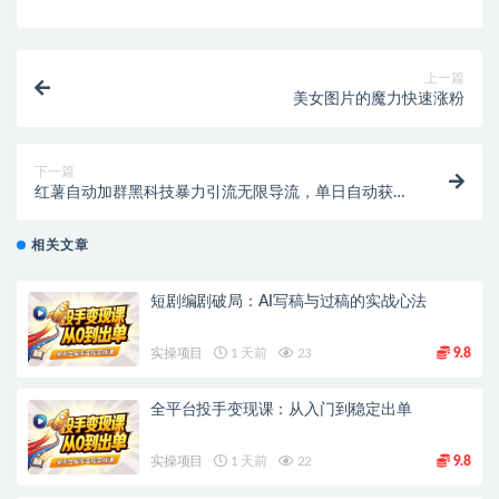
上一篇
美女图片的魔力快速涨粉
下一篇
红薯自动加群黑科技暴力引流无限导流，单日自动获客
1000+【引流脚本+玩法教程】
相关文章
短剧编剧破局：AI写稿与过稿的实战心法
实操项目
1 天前
23
9.8
全平台投手变现课：从入门到稳定出单
实操项目
1 天前
22
9.8