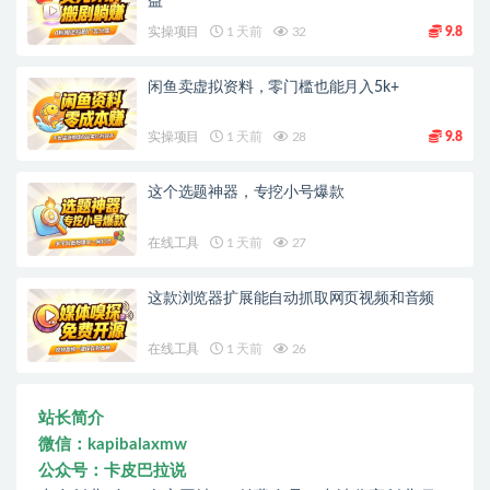
益
实操项目
1 天前
32
9.8
闲鱼卖虚拟资料，零门槛也能月入5k+
实操项目
1 天前
28
9.8
这个选题神器，专挖小号爆款
在线工具
1 天前
27
这款浏览器扩展能自动抓取网页视频和音频
在线工具
1 天前
26
站长简介
微信：kapibalaxmw
公众号：卡皮巴拉说