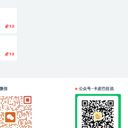
9.8
9.8
微信
公众号–卡皮巴拉说