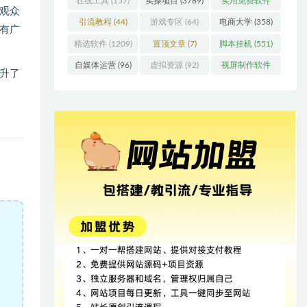
在线工具
(157)
实操项目
(3789)
实用免费软件
观众
(415)
引流教程
(44)
游戏专区
(64)
电商大学
(358)
有广
精选软件
(1209)
置顶文章
(7)
脚本挂机
(551)
自媒体运营
(96)
虚拟资源
(92)
视屏制作软件
升了
(62)