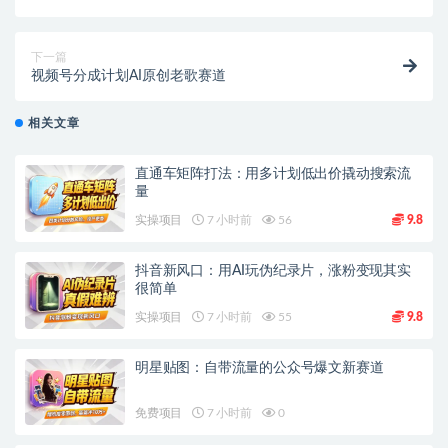
下一篇
视频号分成计划AI原创老歌赛道
相关文章
直通车矩阵打法：用多计划低出价撬动搜索流
量
实操项目
7 小时前
56
9.8
抖音新风口：用AI玩伪纪录片，涨粉变现其实
很简单
实操项目
7 小时前
55
9.8
明星贴图：自带流量的公众号爆文新赛道
免费项目
7 小时前
0