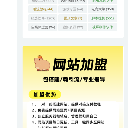
在线工具
(157)
实操项目
(3793)
实用免费软件
(415)
引流教程
(44)
游戏专区
(64)
电商大学
(358)
精选软件
(1209)
置顶文章
(7)
脚本挂机
(551)
自媒体运营
(96)
虚拟资源
(92)
视屏制作软件
(62)