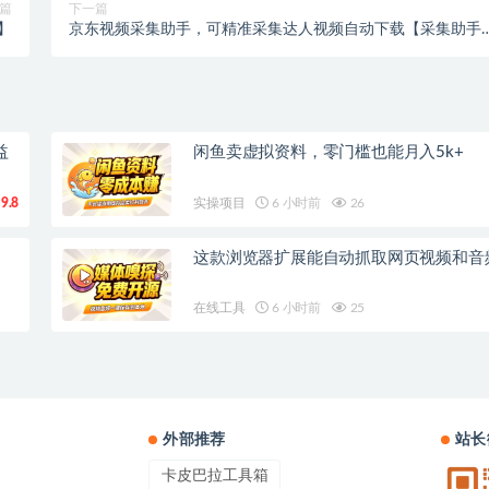
篇
下一篇
】
京东视频采集助手，可精准采集达人视频自动下载【采集助手
+使用教程】
益
闲鱼卖虚拟资料，零门槛也能月入5k+
9.8
实操项目
6 小时前
26
这款浏览器扩展能自动抓取网页视频和音
在线工具
6 小时前
25
外部推荐
站长
卡皮巴拉工具箱