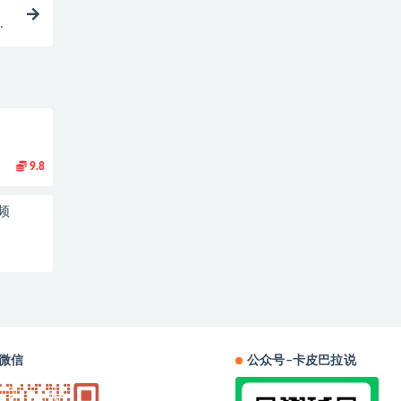
9.8
频
微信
公众号–卡皮巴拉说