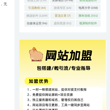
在线工具
(159)
实操项目
(3798)
实用免费软件
，无
(415)
引流教程
(44)
游戏专区
(64)
电商大学
(358)
精选软件
(1209)
置顶文章
(7)
脚本挂机
(551)
自媒体运营
(96)
虚拟资源
(92)
视屏制作软件
(62)