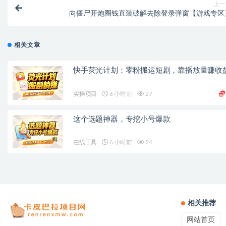
上一
向僵尸开炮圈钱直装破解去除登录弹窗【游戏专区
相关文章
快手荧光计划：零粉搬运短剧，靠播放量赚收
实操项目
6 小时前
27
这个选题神器，专挖小号爆款
在线工具
6 小时前
24
相关推荐
网站首页