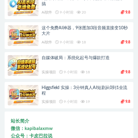
搞
Ai软件
9 小时前
20
9.8
这个免费AI神器，9张图加3段音频直接变10秒
大片
Ai软件
9 小时前
18
9.8
自媒体破局：系统化起号与爆款打造
实操项目
9 小时前
18
9.8
Higgsfield 实操：3分钟真人AI短剧从0到1全流
程
实操项目
9 小时前
19
9.8
站长简介
微信：kapibalaxmw
公众号：卡皮巴拉说