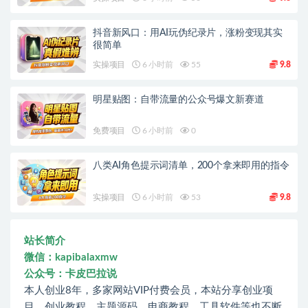
抖音新风口：用AI玩伪纪录片，涨粉变现其实
很简单
实操项目
6 小时前
55
9.8
明星贴图：自带流量的公众号爆文新赛道
免费项目
6 小时前
0
八类AI角色提示词清单，200个拿来即用的指令
实操项目
6 小时前
53
9.8
站长简介
微信：kapibalaxmw
公众号：卡皮巴拉说
本人创业8年，多家网站VIP付费会员，本站分享创业项
目、创业教程、主题源码、电商教程、工具软件等也不断