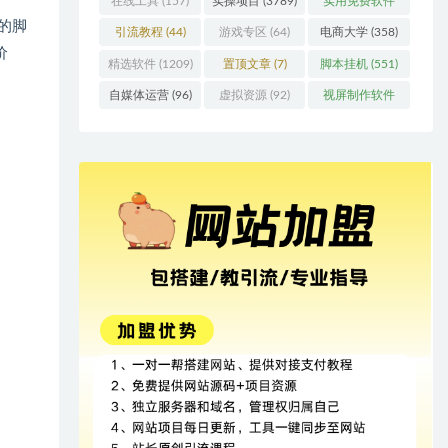
在线工具
(157)
实操项目
(3789)
实用免费软件
的脚
(415)
引流教程
(44)
游戏专区
(64)
电商大学
(358)
价
精选软件
(1209)
置顶文章
(7)
脚本挂机
(551)
自媒体运营
(96)
虚拟资源
(92)
视屏制作软件
(62)