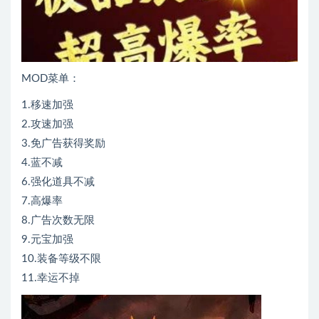
MOD菜单：
1.移速加强
2.攻速加强
3.免广告获得奖励
4.蓝不减
6.强化道具不减
7.高爆率
8.广告次数无限
9.元宝加强
10.装备等级不限
11.幸运不掉