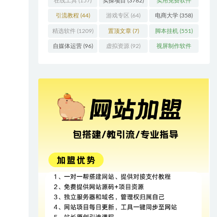
在线工具
(157)
实操项目
(3782)
实用免费软件
(415)
引流教程
(44)
游戏专区
(64)
电商大学
(358)
精选软件
(1209)
置顶文章
(7)
脚本挂机
(551)
自媒体运营
(96)
虚拟资源
(92)
视屏制作软件
(62)