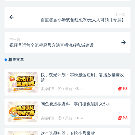
上一篇
百度答题小游戏领红包20元人人可领【专属】
下一篇
视频号运营全流程起号方法直播流程私域建设
相关文章
快手荧光计划：零粉搬运短剧，靠播放量赚收
益
实操项目
1 天前
32
9.8
闲鱼卖虚拟资料，零门槛也能月入5k+
实操项目
1 天前
28
9.8
这个选题神器，专挖小号爆款