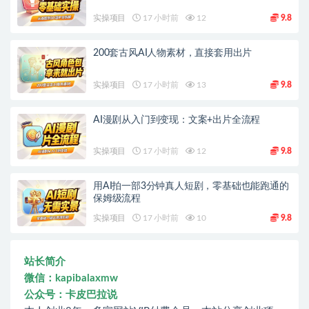
实操项目
17 小时前
12
9.8
200套古风AI人物素材，直接套用出片
实操项目
17 小时前
13
9.8
AI漫剧从入门到变现：文案+出片全流程
实操项目
17 小时前
12
9.8
用AI拍一部3分钟真人短剧，零基础也能跑通的
保姆级流程
实操项目
17 小时前
10
9.8
站长简介
微信：kapibalaxmw
公众号：卡皮巴拉说