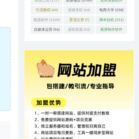
在线工具
(157)
实操项目
(3789)
实用免费软件
(415)
引流教程
(44)
游戏专区
(64)
电商大学
(358)
精选软件
(1209)
置顶文章
(7)
脚本挂机
(551)
自媒体运营
(96)
虚拟资源
(92)
视屏制作软件
(62)
、