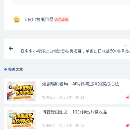
卡皮巴拉项目网
永久会员
上一
拼多多小程序全自动浏览挂机项目，单窗口日收益50+多号多
【挂机脚本+收益结算
相关文章
短剧编剧破局：AI写稿与过稿的实战心法
实操项目
1 天前
23
抖音漫画图文，10分钟出片赚收益
实操项目
1 天前
22