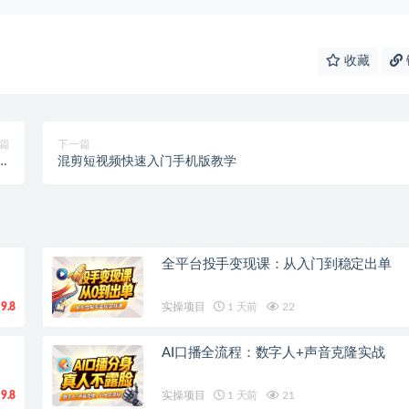
收藏
篇
下一篇
撸
混剪短视频快速入门手机版教学
】
全平台投手变现课：从入门到稳定出单
9.8
实操项目
1 天前
22
AI口播全流程：数字人+声音克隆实战
9.8
实操项目
1 天前
21