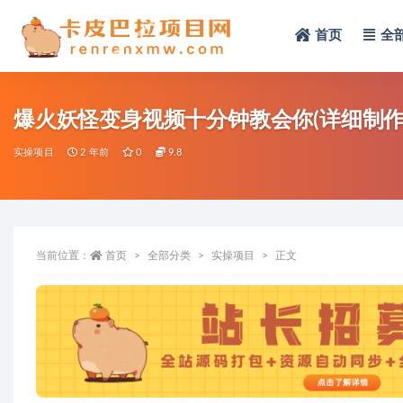
首页
全
全部
爆火妖怪变身视频十分钟教会你(详细制作
实操项目
2 年前
0
9.8
当前位置：
首页
全部分类
实操项目
正文