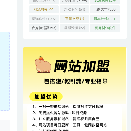
在线工具
(159)
实操项目
(3798)
实用免费软件
(415)
引流教程
(44)
游戏专区
(64)
电商大学
(358)
精选软件
(1209)
置顶文章
(7)
脚本挂机
(551)
自媒体运营
(96)
虚拟资源
(92)
视屏制作软件
(62)
、