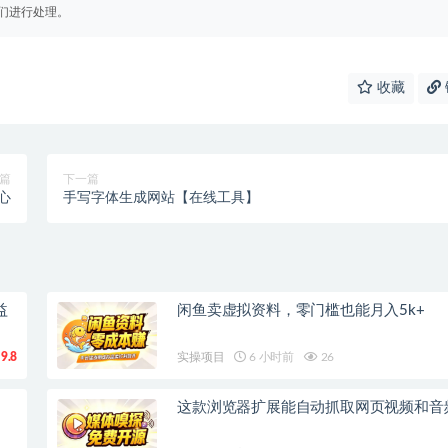
们进行处理。
收藏
篇
下一篇
心
手写字体生成网站【在线工具】
益
闲鱼卖虚拟资料，零门槛也能月入5k+
9.8
实操项目
6 小时前
26
这款浏览器扩展能自动抓取网页视频和音