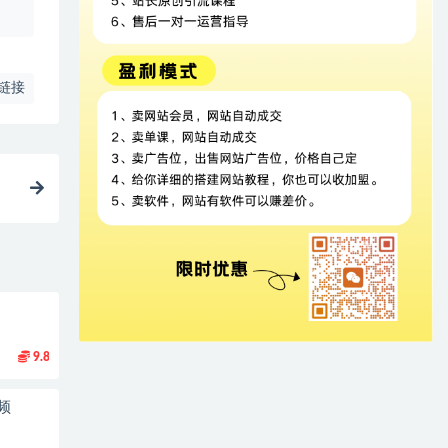
链接
9.8
频