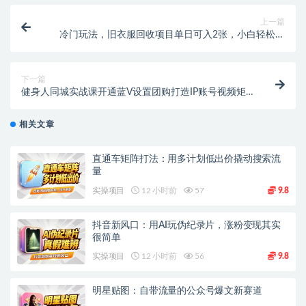
上一篇
冷门玩法，旧衣服回收项目单日可入2张，小白轻松上
手，简单粗暴
下一篇
健身人同城实战课开通蓝V设置团购打造IP账号视频矩
阵起号涨粉
相关文章
直通车矩阵打法：用多计划低出价撬动搜索流
量
实操项目
12 小时前
57
9.8
抖音新风口：用AI玩伪纪录片，涨粉变现其实
很简单
实操项目
12 小时前
56
9.8
明星贴图：自带流量的公众号爆文新赛道