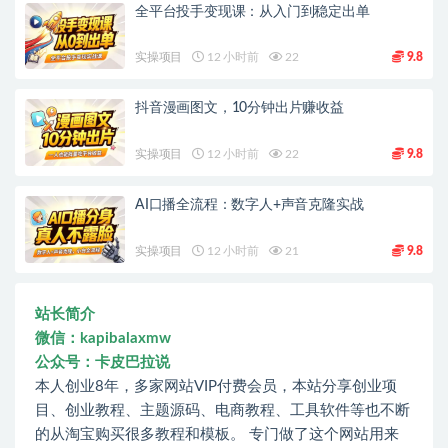
全平台投手变现课：从入门到稳定出单
实操项目
12 小时前
22
9.8
抖音漫画图文，10分钟出片赚收益
实操项目
12 小时前
22
9.8
AI口播全流程：数字人+声音克隆实战
实操项目
12 小时前
21
9.8
站长简介
微信：kapibalaxmw
公众号：卡皮巴拉说
本人创业8年，多家网站VIP付费会员，本站分享创业项
目、创业教程、主题源码、电商教程、工具软件等也不断
的从淘宝购买很多教程和模板。 专门做了这个网站用来