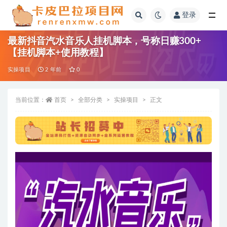
登录
全部
最新抖音汽水音乐人挂机脚本，号称日赚300+
【挂机脚本+使用教程】
实操项目
2 年前
0
当前位置：
首页
全部分类
实操项目
正文