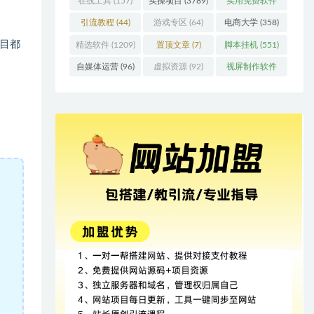
在线工具
(157)
实操项目
(3789)
实用免费软件
(415)
引流教程
(44)
游戏专区
(64)
电商大学
(358)
目都
精选软件
(1209)
置顶文章
(7)
脚本挂机
(551)
自媒体运营
(96)
虚拟资源
(92)
视屏制作软件
(62)