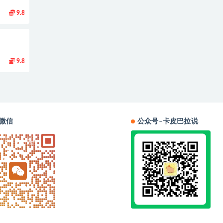
9.8
9.8
微信
公众号–卡皮巴拉说