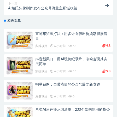
下一篇
AI姓氏头像制作发布公众号流量主私域收益
相关文章
直通车矩阵打法：用多计划低出价撬动搜索流
量
实操项目
6 小时前
56
9.8
抖音新风口：用AI玩伪纪录片，涨粉变现其实
很简单
实操项目
6 小时前
55
9.8
明星贴图：自带流量的公众号爆文新赛道
免费项目
6 小时前
0
八类AI角色提示词清单，200个拿来即用的指令