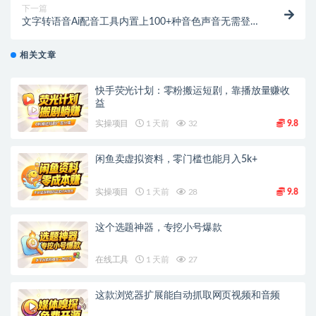
下一篇
文字转语音Ai配音工具内置上100+种音色声音无需登录
和付费即可使用【在线工具】
相关文章
快手荧光计划：零粉搬运短剧，靠播放量赚收
益
实操项目
1 天前
32
9.8
闲鱼卖虚拟资料，零门槛也能月入5k+
实操项目
1 天前
28
9.8
这个选题神器，专挖小号爆款
在线工具
1 天前
27
这款浏览器扩展能自动抓取网页视频和音频