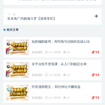
下一篇
安卓免广内购魂斗罗【游戏专区】
相关文章
短剧编剧破局：AI写稿与过稿的实战心法
实操项目
14 小时前
22
9.8
全平台投手变现课：从入门到稳定出单
实操项目
14 小时前
22
9.8
抖音漫画图文，10分钟出片赚收益
实操项目
14 小时前
22
9.8