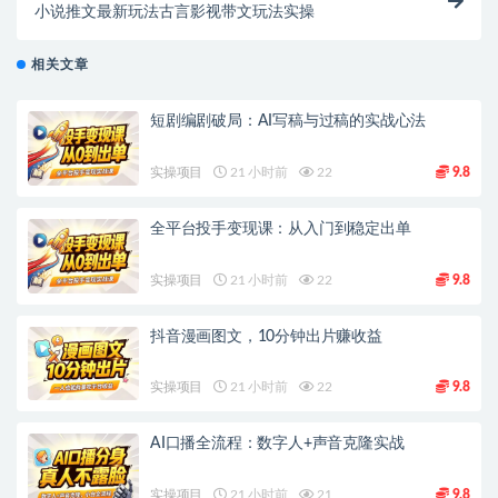
小说推文最新玩法古言影视带文玩法实操
相关文章
短剧编剧破局：AI写稿与过稿的实战心法
实操项目
21 小时前
22
9.8
全平台投手变现课：从入门到稳定出单
实操项目
21 小时前
22
9.8
抖音漫画图文，10分钟出片赚收益
实操项目
21 小时前
22
9.8
AI口播全流程：数字人+声音克隆实战
实操项目
21 小时前
21
9.8