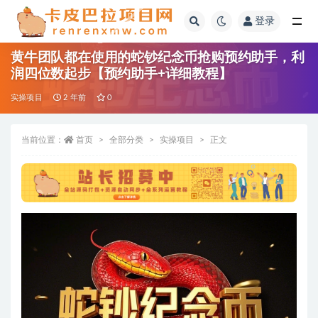
登录
全部
黄牛团队都在使用的蛇钞纪念币抢购预约助手，利
润四位数起步【预约助手+详细教程】
实操项目
2 年前
0
当前位置：
首页
全部分类
实操项目
正文