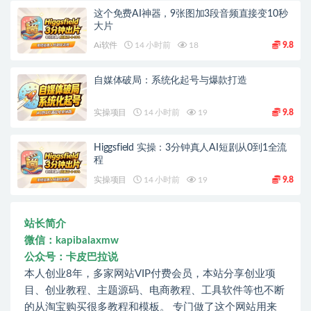
这个免费AI神器，9张图加3段音频直接变10秒
大片
Ai软件
14 小时前
18
9.8
自媒体破局：系统化起号与爆款打造
实操项目
14 小时前
19
9.8
Higgsfield 实操：3分钟真人AI短剧从0到1全流
程
实操项目
14 小时前
19
9.8
站长简介
微信：kapibalaxmw
公众号：卡皮巴拉说
本人创业8年，多家网站VIP付费会员，本站分享创业项
目、创业教程、主题源码、电商教程、工具软件等也不断
的从淘宝购买很多教程和模板。 专门做了这个网站用来