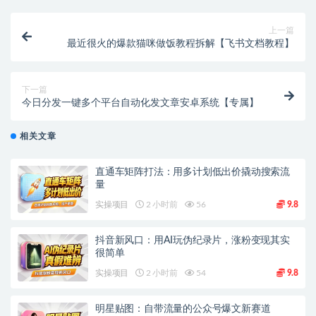
上一篇
最近很火的爆款猫咪做饭教程拆解【飞书文档教程】
下一篇
今日分发一键多个平台自动化发文章安卓系统【专属】
相关文章
直通车矩阵打法：用多计划低出价撬动搜索流
量
实操项目
2 小时前
56
9.8
抖音新风口：用AI玩伪纪录片，涨粉变现其实
很简单
实操项目
2 小时前
54
9.8
明星贴图：自带流量的公众号爆文新赛道