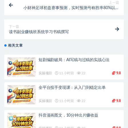
上一篇
小财神足球初盘赛事预测，实时预测号称胜率80%以上
【预测脚本+使用教程】
下一篇
读书副业赚钱班系统学习书稿撰写
相关文章
短剧编剧破局：AI写稿与过稿的实战心法
实操项目
11 小时前
22
9.8
全平台投手变现课：从入门到稳定出单
实操项目
11 小时前
22
9.8
抖音漫画图文，10分钟出片赚收益