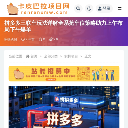
登录
全部
拼多多三联车玩法详解全系抢车位策略助力上午布
局下午爆单
实操项目
2 年前
0
9.8
当前位置：
首页
全部分类
实操项目
正文