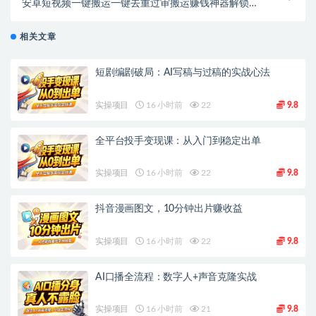
安卓短视频一键搬运一键去重过审搬运赚钱神器解锁永
久会员
相关文章
短剧编剧破局：AI写稿与过稿的实战心法
实操项目
16 小时前
22
9.8
全平台投手变现课：从入门到稳定出单
实操项目
16 小时前
22
9.8
抖音漫画图文，10分钟出片赚收益
实操项目
16 小时前
22
9.8
AI口播全流程：数字人+声音克隆实战
实操项目
16 小时前
21
9.8