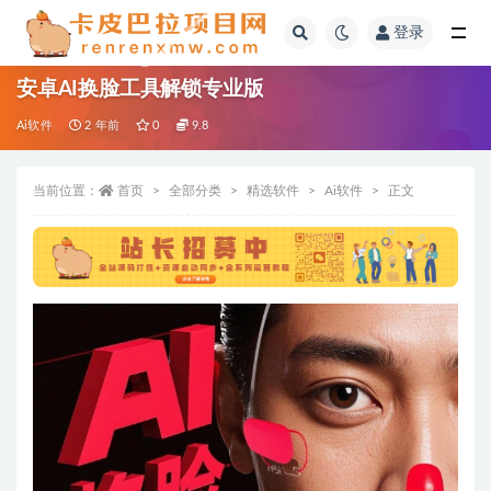
登录
全部
安卓AI换脸工具解锁专业版
Ai软件
2 年前
0
9.8
当前位置：
首页
全部分类
精选软件
Ai软件
正文