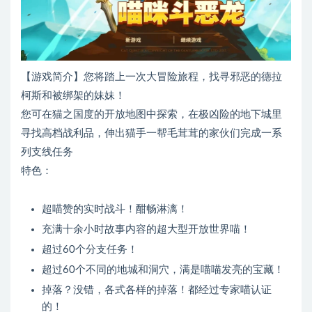
【游戏简介】您将踏上一次大冒险旅程，找寻邪恶的德拉
柯斯和被绑架的妹妹！
您可在猫之国度的开放地图中探索，在极凶险的地下城里
寻找高档战利品，伸出猫手一帮毛茸茸的家伙们完成一系
列支线任务
特色：
超喵赞的实时战斗！酣畅淋漓！
充满十余小时故事内容的超大型开放世界喵！
超过60个分支任务！
超过60个不同的地城和洞穴，满是喵喵发亮的宝藏！
掉落？没错，各式各样的掉落！都经过专家喵认证
的！