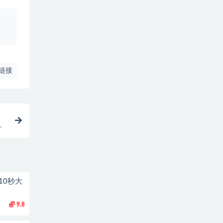
、
链接
10秒大
9.8