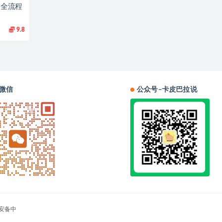
到1全流程
9.8
微信
公众号–卡皮巴拉说
安备中