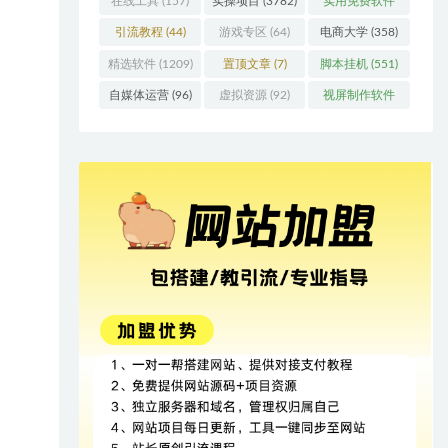
在线工具
(157)
实操项目
(3782)
实用免费软件
(415)
引流教程
(44)
游戏专区
(64)
电商大学
(358)
精选软件
(1209)
置顶文章
(7)
脚本挂机
(551)
自媒体运营
(96)
虚拟资源
(92)
视屏制作软件
(62)