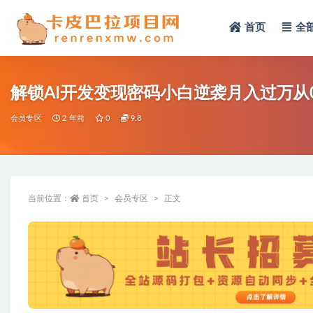
首页
全
全部
解锁AI开发变现密码小白逆袭月入过万从
会员专区
2 年前
0
9.8
当前位置：
首页
会员专区
正文