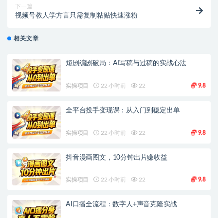
下一篇
视频号教人学方言只需复制粘贴快速涨粉
相关文章
短剧编剧破局：AI写稿与过稿的实战心法
实操项目
22 小时前
22
9.8
全平台投手变现课：从入门到稳定出单
实操项目
22 小时前
22
9.8
抖音漫画图文，10分钟出片赚收益
实操项目
22 小时前
22
9.8
AI口播全流程：数字人+声音克隆实战