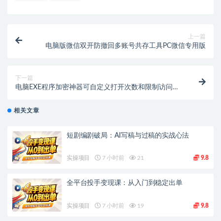
上一篇
电脑版微信双开防撤回多账号共存工具PC微信专用版
下一篇
电脑EXE程序加密神器可自定义打开次数和限制访问时
间
相关文章
短剧编剧破局：AI写稿与过稿的实战心法
实操项目
7 小时前
21
9.8
全平台投手变现课：从入门到稳定出单
实操项目
7 小时前
19
9.8