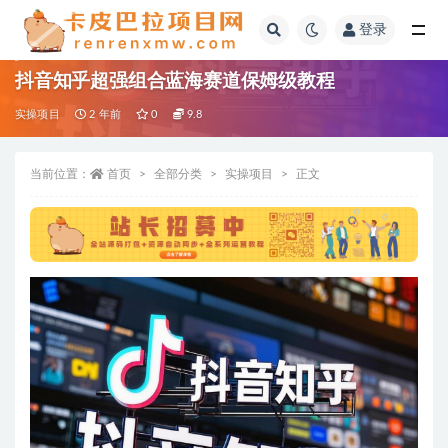
登录
全部
抖音知乎超强组合蓝海赛道保姆级教程
实操项目
2 年前
0
9.8
当前位置：
首页
全部分类
实操项目
正文