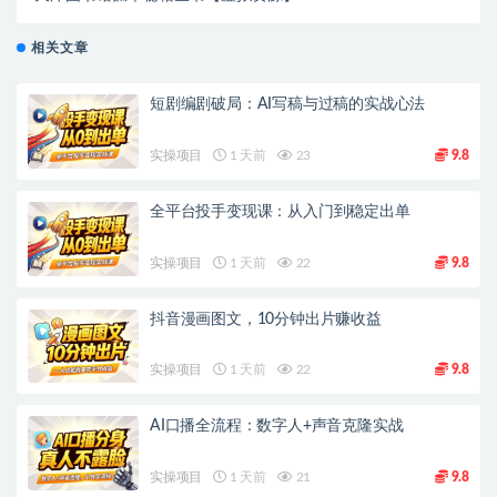
相关文章
短剧编剧破局：AI写稿与过稿的实战心法
实操项目
1 天前
23
9.8
全平台投手变现课：从入门到稳定出单
实操项目
1 天前
22
9.8
抖音漫画图文，10分钟出片赚收益
实操项目
1 天前
22
9.8
AI口播全流程：数字人+声音克隆实战
实操项目
1 天前
21
9.8