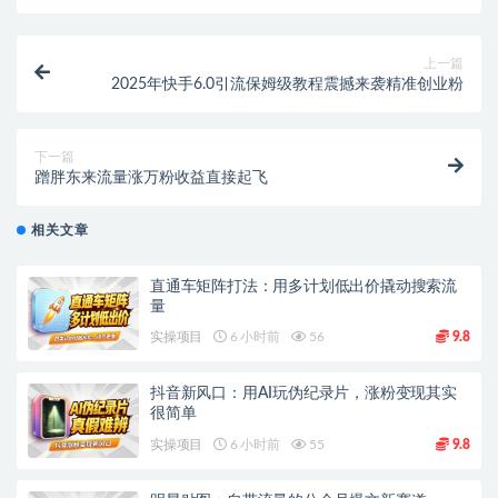
上一篇
2025年快手6.0引流保姆级教程震撼来袭精准创业粉
下一篇
蹭胖东来流量涨万粉收益直接起飞
相关文章
直通车矩阵打法：用多计划低出价撬动搜索流
量
实操项目
6 小时前
56
9.8
抖音新风口：用AI玩伪纪录片，涨粉变现其实
很简单
实操项目
6 小时前
55
9.8