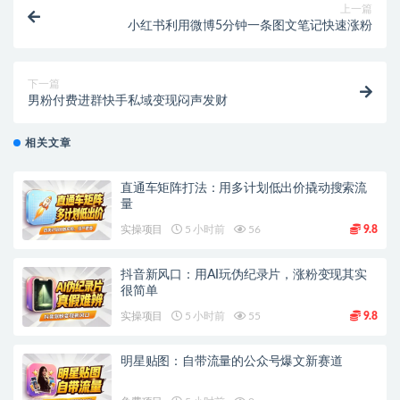
上一篇
小红书利用微博5分钟一条图文笔记快速涨粉
下一篇
男粉付费进群快手私域变现闷声发财
相关文章
直通车矩阵打法：用多计划低出价撬动搜索流
量
实操项目
5 小时前
56
9.8
抖音新风口：用AI玩伪纪录片，涨粉变现其实
很简单
实操项目
5 小时前
55
9.8
明星贴图：自带流量的公众号爆文新赛道