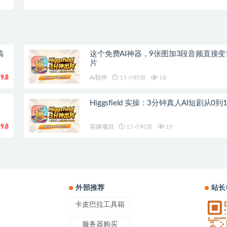
搞
这个免费AI神器，9张图加3段音频直接变
片
9.8
Ai软件
15 小时前
18
Higgsfield 实操：3分钟真人AI短剧从0
9.8
实操项目
15 小时前
19
外部推荐
站长
卡皮巴拉工具箱
服务器购买