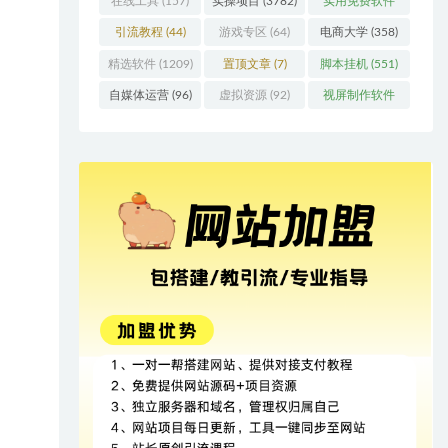
在线工具
(157)
实操项目
(3782)
实用免费软件
(415)
引流教程
(44)
游戏专区
(64)
电商大学
(358)
精选软件
(1209)
置顶文章
(7)
脚本挂机
(551)
自媒体运营
(96)
虚拟资源
(92)
视屏制作软件
(62)