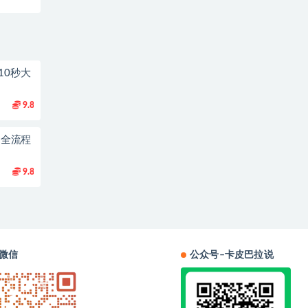
10秒大
9.8
到1全流程
9.8
微信
公众号–卡皮巴拉说