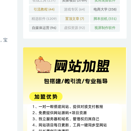
在线工具
(157)
实操项目
(3789)
实用免费软件
(415)
引流教程
(44)
游戏专区
(64)
电商大学
(358)
精选软件
(1209)
置顶文章
(7)
脚本挂机
(551)
自媒体运营
(96)
虚拟资源
(92)
视屏制作软件
(62)
，宝