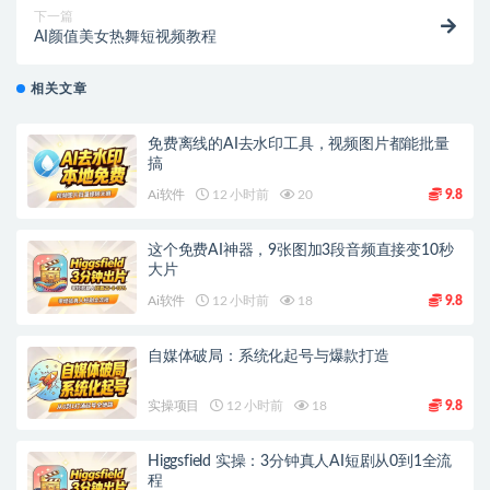
下一篇
AI颜值美女热舞短视频教程
相关文章
免费离线的AI去水印工具，视频图片都能批量
搞
Ai软件
12 小时前
20
9.8
这个免费AI神器，9张图加3段音频直接变10秒
大片
Ai软件
12 小时前
18
9.8
自媒体破局：系统化起号与爆款打造
实操项目
12 小时前
18
9.8
Higgsfield 实操：3分钟真人AI短剧从0到1全流
程