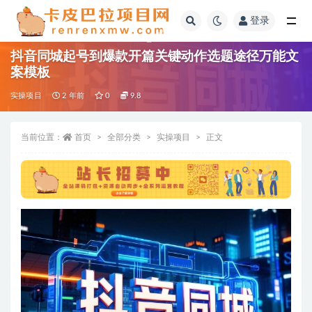
登录
全部
抖音同城起号到爆款开篇关键动作选题途径万能文
案模板
实操项目
2 年前
0
9.8
当前位置：
首页
全部分类
实操项目
正文