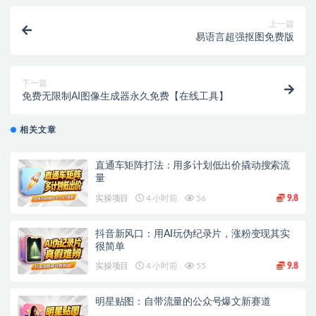
上一篇
易语言超强抠图免费版
下一篇
免费无限制AI图像生成器永久免费【在线工具】
相关文章
直通车矩阵打法：用多计划低出价撬动搜索流
量
实操项目
4 小时前
56
9.8
抖音新风口：用AI玩伪纪录片，涨粉变现其实
很简单
实操项目
4 小时前
55
9.8
明星贴图：自带流量的公众号爆文新赛道