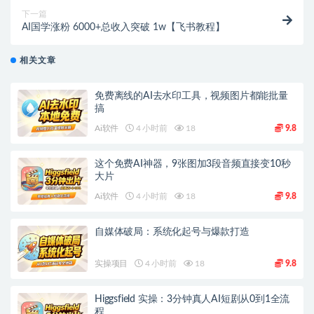
下一篇
AI国学涨粉 6000+总收入突破 1w【飞书教程】
相关文章
免费离线的AI去水印工具，视频图片都能批量
搞
Ai软件
4 小时前
18
9.8
这个免费AI神器，9张图加3段音频直接变10秒
大片
Ai软件
4 小时前
18
9.8
自媒体破局：系统化起号与爆款打造
实操项目
4 小时前
18
9.8
Higgsfield 实操：3分钟真人AI短剧从0到1全流
程