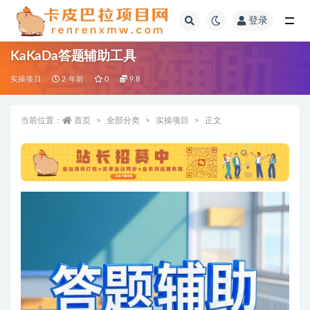
登录
全部
KaKaDa答题辅助工具
实操项目
2 年前
0
9.8
当前位置：
首页
全部分类
实操项目
正文