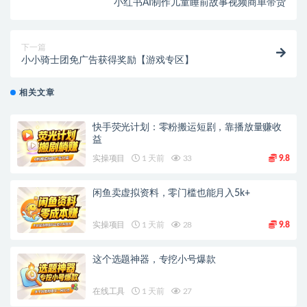
小红书AI制作儿童睡前故事视频商单带货
下一篇
小小骑士团免广告获得奖励【游戏专区】
相关文章
快手荧光计划：零粉搬运短剧，靠播放量赚收
益
实操项目
1 天前
33
9.8
闲鱼卖虚拟资料，零门槛也能月入5k+
实操项目
1 天前
28
9.8
这个选题神器，专挖小号爆款
在线工具
1 天前
27