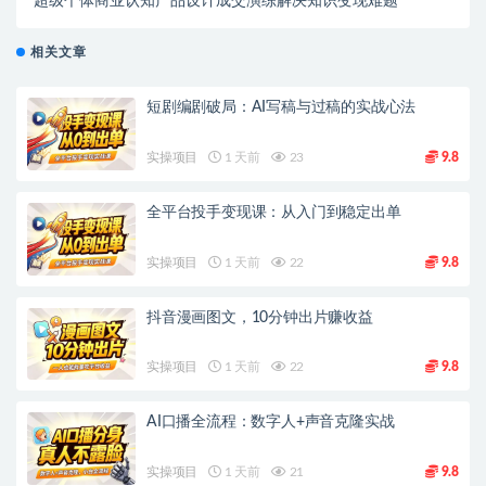
超级个体商业认知产品设计成交演练解决知识变现难题
相关文章
短剧编剧破局：AI写稿与过稿的实战心法
实操项目
1 天前
23
9.8
全平台投手变现课：从入门到稳定出单
实操项目
1 天前
22
9.8
抖音漫画图文，10分钟出片赚收益
实操项目
1 天前
22
9.8
AI口播全流程：数字人+声音克隆实战
实操项目
1 天前
21
9.8