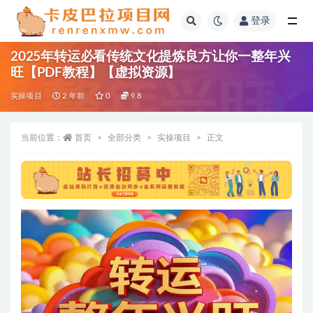
登录
全部
2025年转运必看传统文化提炼良方让你一整年兴
旺【PDF教程】【虚拟资源】
实操项目
2 年前
0
9.8
当前位置：
首页
全部分类
实操项目
正文