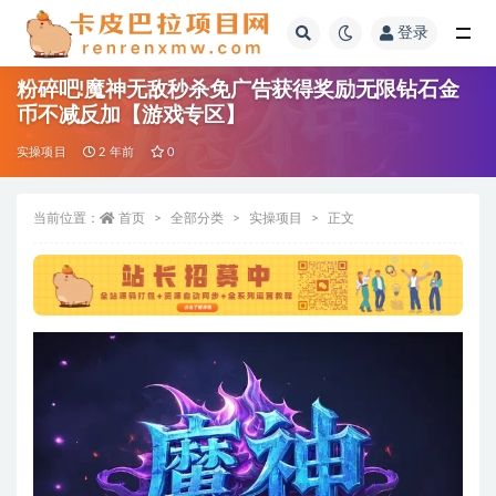
登录
全部
粉碎吧!魔神无敌秒杀免广告获得奖励无限钻石金
币不减反加【游戏专区】
实操项目
2 年前
0
当前位置：
首页
全部分类
实操项目
正文