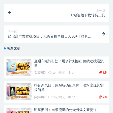
上一篇
B站视频下载转换工具
下一篇
亿启赚广告挂机项目，无需养机单机日入30+【挂机脚
本+使用教程】
相关文章
直通车矩阵打法：用多计划低出价撬动搜索流
量
实操项目
15 小时前
57
9.8
抖音新风口：用AI玩伪纪录片，涨粉变现其实
很简单
实操项目
15 小时前
56
9.8
明星贴图：自带流量的公众号爆文新赛道