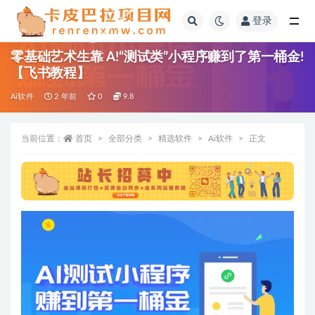
登录
全部
零基础艺术生靠 A!“测试类”小程序赚到了第一桶金!
【飞书教程】
Ai软件
2 年前
0
9.8
当前位置：
首页
全部分类
精选软件
Ai软件
正文