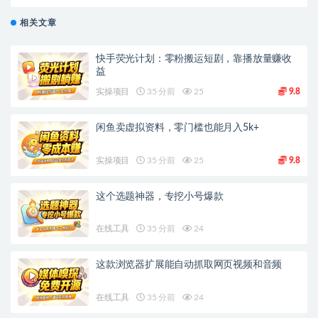
相关文章
快手荧光计划：零粉搬运短剧，靠播放量赚收
益
实操项目
35 分前
25
9.8
闲鱼卖虚拟资料，零门槛也能月入5k+
实操项目
35 分前
25
9.8
这个选题神器，专挖小号爆款
在线工具
35 分前
24
这款浏览器扩展能自动抓取网页视频和音频
在线工具
35 分前
24