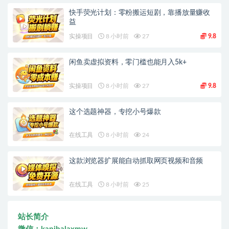
快手荧光计划：零粉搬运短剧，靠播放量赚收
益
实操项目
8 小时前
27
9.8
闲鱼卖虚拟资料，零门槛也能月入5k+
实操项目
8 小时前
27
9.8
这个选题神器，专挖小号爆款
在线工具
8 小时前
24
这款浏览器扩展能自动抓取网页视频和音频
在线工具
8 小时前
25
站长简介