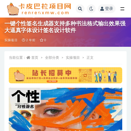
登录
全部
一键个性签名生成器支持多种书法格式输出效果强
大逼真字体设计签名设计软件
实操项目
2 年前
0
当前位置：
首页
全部分类
实操项目
正文