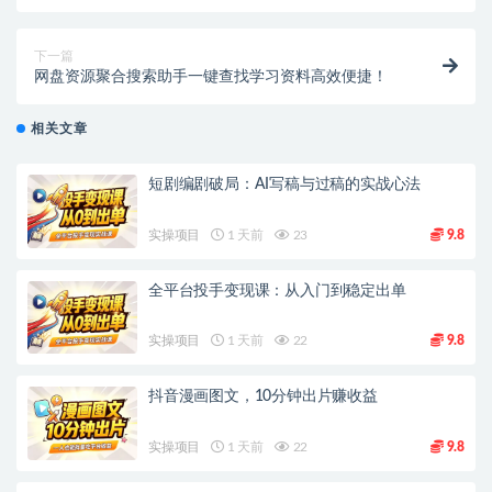
下一篇
网盘资源聚合搜索助手一键查找学习资料高效便捷！
相关文章
短剧编剧破局：AI写稿与过稿的实战心法
实操项目
1 天前
23
9.8
全平台投手变现课：从入门到稳定出单
实操项目
1 天前
22
9.8
抖音漫画图文，10分钟出片赚收益
实操项目
1 天前
22
9.8