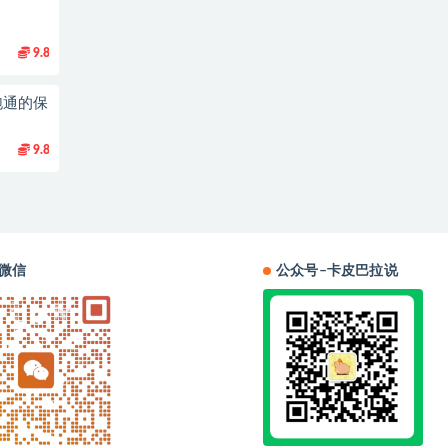
9.8
跑通的保
9.8
微信
公众号–卡皮巴拉说