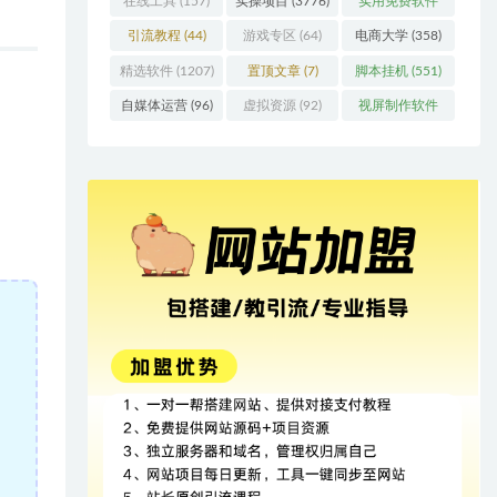
在线工具
(157)
实操项目
(3776)
实用免费软件
(415)
引流教程
(44)
游戏专区
(64)
电商大学
(358)
精选软件
(1207)
置顶文章
(7)
脚本挂机
(551)
自媒体运营
(96)
虚拟资源
(92)
视屏制作软件
(62)