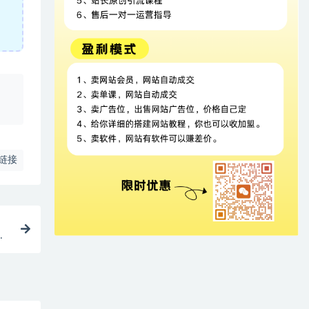
、
链接
破