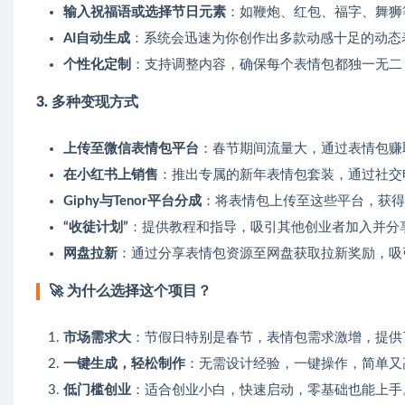
输入祝福语或选择节日元素
：如鞭炮、红包、福字、舞狮
AI自动生成
：系统会迅速为你创作出多款动感十足的动态
个性化定制
：支持调整内容，确保每个表情包都独一无二
3. 多种变现方式
上传至微信表情包平台
：春节期间流量大，通过表情包赚
在小红书上销售
：推出专属的新年表情包套装，通过社交
Giphy与Tenor平台分成
：将表情包上传至这些平台，获得
“收徒计划”
：提供教程和指导，吸引其他创业者加入并分
网盘拉新
：通过分享表情包资源至网盘获取拉新奖励，吸
🚀 为什么选择这个项目？
市场需求大
：节假日特别是春节，表情包需求激增，提供
一键生成，轻松制作
：无需设计经验，一键操作，简单又
低门槛创业
：适合创业小白，快速启动，零基础也能上手