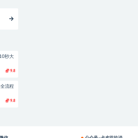
10秒大
9.8
到1全流程
9.8
微信
公众号–卡皮巴拉说