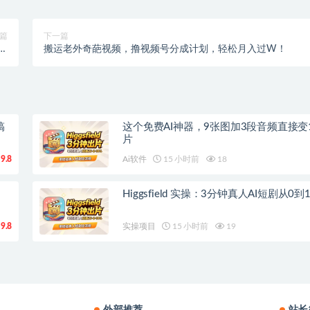
篇
下一篇
涨
搬运老外奇葩视频，撸视频号分成计划，轻松月入过W！
+！
搞
这个免费AI神器，9张图加3段音频直接变
片
9.8
Ai软件
15 小时前
18
Higgsfield 实操：3分钟真人AI短剧从0
9.8
实操项目
15 小时前
19
外部推荐
站长