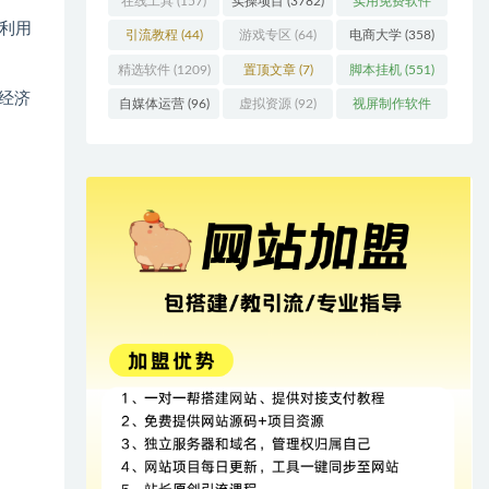
在线工具
(157)
实操项目
(3782)
实用免费软件
利用
(415)
引流教程
(44)
游戏专区
(64)
电商大学
(358)
精选软件
(1209)
置顶文章
(7)
脚本挂机
(551)
经济
自媒体运营
(96)
虚拟资源
(92)
视屏制作软件
(62)