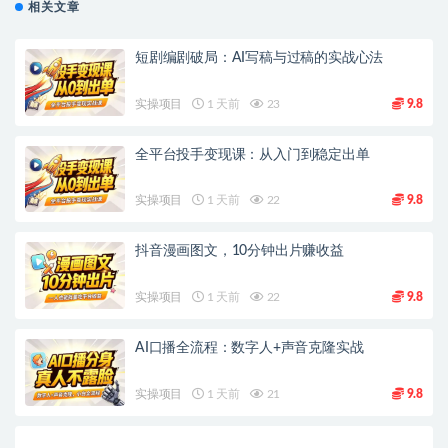
相关文章
短剧编剧破局：AI写稿与过稿的实战心法
实操项目
1 天前
23
9.8
全平台投手变现课：从入门到稳定出单
实操项目
1 天前
22
9.8
抖音漫画图文，10分钟出片赚收益
实操项目
1 天前
22
9.8
AI口播全流程：数字人+声音克隆实战
实操项目
1 天前
21
9.8