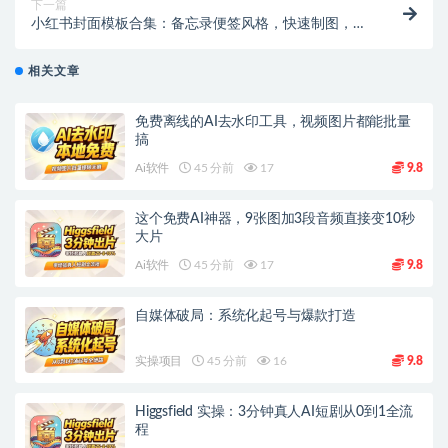
下一篇
小红书封面模板合集：备忘录便签风格，快速制图，一
键提高效率！【虚拟资源】
相关文章
免费离线的AI去水印工具，视频图片都能批量
搞
Ai软件
45 分前
17
9.8
这个免费AI神器，9张图加3段音频直接变10秒
大片
Ai软件
45 分前
17
9.8
自媒体破局：系统化起号与爆款打造
实操项目
45 分前
16
9.8
Higgsfield 实操：3分钟真人AI短剧从0到1全流
程