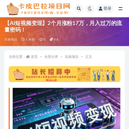
登录
全部
【AI短视频变现】2个月涨粉17万，月入过万的流
量密码！
实操项目
1 年前
0
9.8
当前位置：
首页
全部分类
实操项目
正文