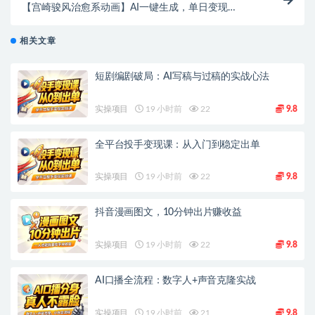
【宫崎骏风治愈系动画】AI一键生成，单日变现
1000+！
相关文章
短剧编剧破局：AI写稿与过稿的实战心法
实操项目
19 小时前
22
9.8
全平台投手变现课：从入门到稳定出单
实操项目
19 小时前
22
9.8
抖音漫画图文，10分钟出片赚收益
实操项目
19 小时前
22
9.8
AI口播全流程：数字人+声音克隆实战
实操项目
19 小时前
21
9.8